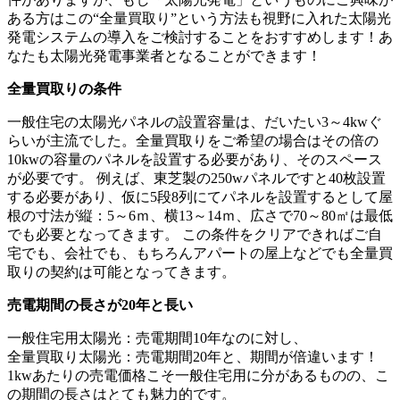
ある方はこの“全量買取り”という方法も視野に入れた太陽光
発電システムの導入をご検討することをおすすめします！あ
なたも太陽光発電事業者となることができます！
全量買取りの条件
一般住宅の太陽光パネルの設置容量は、だいたい3～4kwぐ
らいが主流でした。全量買取りをご希望の場合はその倍の
10kwの容量のパネルを設置する必要があり、そのスペース
が必要です。 例えば、東芝製の250wパネルですと40枚設置
する必要があり、仮に5段8列にてパネルを設置するとして屋
根の寸法が縦：5～6ｍ、横13～14ｍ、広さで70～80㎡は最低
でも必要となってきます。 この条件をクリアできればご自
宅でも、会社でも、もちろんアパートの屋上などでも全量買
取りの契約は可能となってきます。
売電期間の長さが20年と長い
一般住宅用太陽光：売電期間10年なのに対し、
全量買取り太陽光：売電期間20年と、期間が倍違います！
1kwあたりの売電価格こそ一般住宅用に分があるものの、こ
の期間の長さはとても魅力的です。