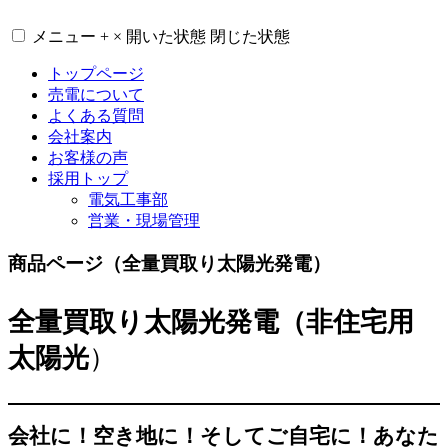
コ
メニュー
+
×
開いた状態
閉じた状態
ン
テ
トップページ
ン
売電について
ツ
よくある質問
へ
会社案内
ス
お客様の声
キ
採用トップ
ッ
電気工事部
プ
営業・現場管理
商品ページ（全量買取り太陽光発電）
全量買取り太陽光発電（非住宅用
太陽光
）
会社に！空き地に！そしてご自宅に！あなた